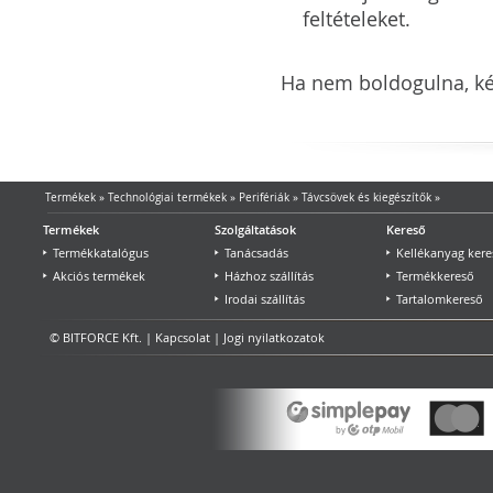
feltételeket.
Ha nem boldogulna, kér
Termékek
»
Technológiai termékek
»
Perifériák
»
Távcsövek és kiegészítők
»
Termékek
Szolgáltatások
Kereső
Termékkatalógus
Tanácsadás
Kellékanyag kere
Akciós termékek
Házhoz szállítás
Termékkereső
Irodai szállítás
Tartalomkereső
© BITFORCE Kft. |
Kapcsolat
|
Jogi nyilatkozatok