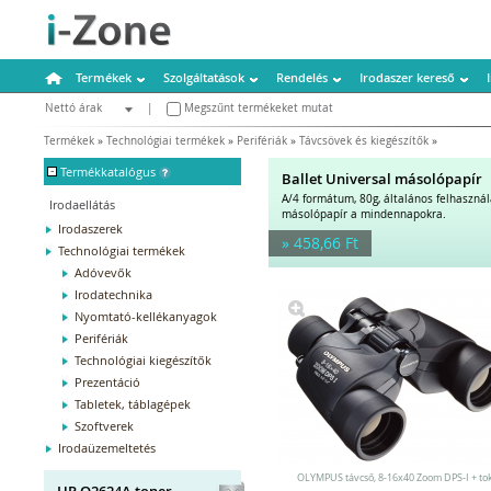
Termékek
Szolgáltatások
Rendelés
Irodaszer kereső
Nettó árak
|
Megszűnt termékeket mutat
Bruttó árak
Termékek
»
Technológiai termékek
»
Perifériák
»
Távcsövek és kiegészítők
»
-
Termékkatalógus
Ballet Universal másolópapír
A/4 formátum, 80g, általános felhaszná
Irodaellátás
másolópapír a mindennapokra.
Irodaszerek
» 458,66 Ft
Technológiai termékek
Adóvevők
Irodatechnika
Nyomtató-kellékanyagok
Perifériák
Technológiai kiegészítők
Prezentáció
Tabletek, táblagépek
Szoftverek
Irodaüzemeltetés
OLYMPUS távcső, 8-16x40 Zoom DPS-I + to
HP Q2624A toner