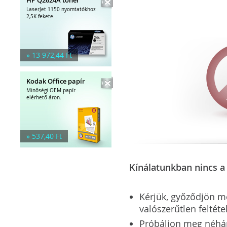
LaserJet 1150 nyomtatókhoz
2,5K fekete.
» 13 972,44 Ft
Kodak Office papír
Minőségi OEM papír
elérhető áron.
» 537,40 Ft
Kínálatunkban nincs a 
Kérjük, győződjön meg
valószerűtlen feltéte
Próbáljon meg néhány 