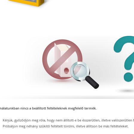
nálatunkban nincs a beállított feltételeknek megfelelő termék.
Kérjük, győződjön meg róla, hogy nem állított-e be ésszerűtlen, illetve valószerűtlen f
Próbáljon meg néhány szűkítő feltételt törölni, illetve állítson be más feltételeket.