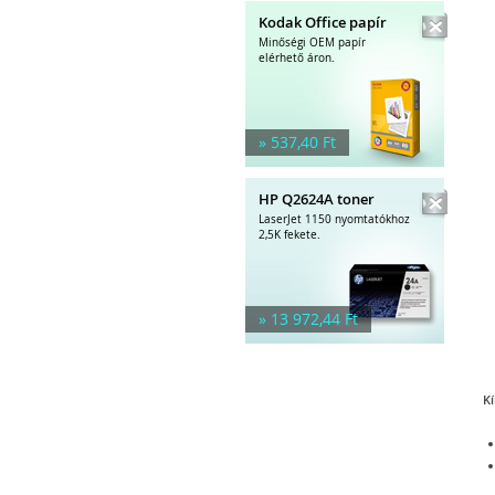
Kodak Office papír
Minőségi OEM papír
elérhető áron.
» 537,40 Ft
HP Q2624A toner
LaserJet 1150 nyomtatókhoz
2,5K fekete.
» 13 972,44 Ft
Kí