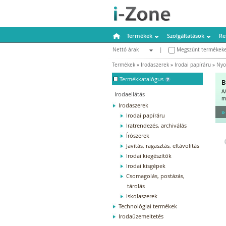
Termékek
Szolgáltatások
Re
Nettó árak
|
Megszűnt termékeke
Bruttó árak
Termékek
»
Irodaszerek
»
Irodai papíráru
»
Nyo
-
Termékkatalógus
B
A
Irodaellátás
m
Irodaszerek
»
Irodai papíráru
Iratrendezés, archiválás
Írószerek
Javítás, ragasztás, eltávolítás
Irodai kiegészítők
Irodai kisgépek
Csomagolás, postázás,
tárolás
Iskolaszerek
Technológiai termékek
Irodaüzemeltetés