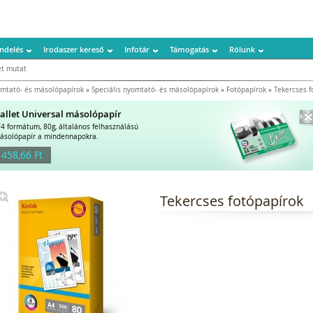
ndelés
Irodaszer kereső
Infotár
Támogatás
Rólunk
t mutat
mtató- és másolópapírok
»
Speciális nyomtató- és másolópapírok
»
Fotópapírok
»
Tekercses f
allet Universal másolópapír
/4 formátum, 80g, általános felhasználású
ásolópapír a mindennapokra.
 458,66 Ft
Tekercses fotópapírok