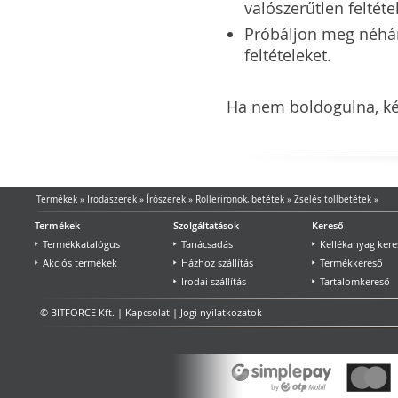
valószerűtlen feltéte
Próbáljon meg néhány 
feltételeket.
Ha nem boldogulna, kér
Termékek
»
Irodaszerek
»
Írószerek
»
Rollerironok, betétek
»
Zselés tollbetétek
»
Termékek
Szolgáltatások
Kereső
Termékkatalógus
Tanácsadás
Kellékanyag kere
Akciós termékek
Házhoz szállítás
Termékkereső
Irodai szállítás
Tartalomkereső
© BITFORCE Kft. |
Kapcsolat
|
Jogi nyilatkozatok