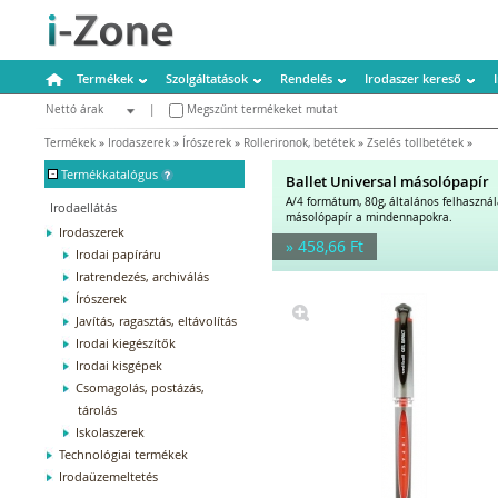
Termékek
Szolgáltatások
Rendelés
Irodaszer kereső
Nettó árak
|
Megszűnt termékeket mutat
Bruttó árak
Termékek
»
Irodaszerek
»
Írószerek
»
Rollerironok, betétek
»
Zselés tollbetétek
»
-
Termékkatalógus
Ballet Universal másolópapír
A/4 formátum, 80g, általános felhaszná
Irodaellátás
másolópapír a mindennapokra.
Irodaszerek
» 458,66 Ft
Irodai papíráru
Iratrendezés, archiválás
Írószerek
Javítás, ragasztás, eltávolítás
Irodai kiegészítők
Irodai kisgépek
Csomagolás, postázás,
tárolás
Iskolaszerek
Technológiai termékek
Irodaüzemeltetés