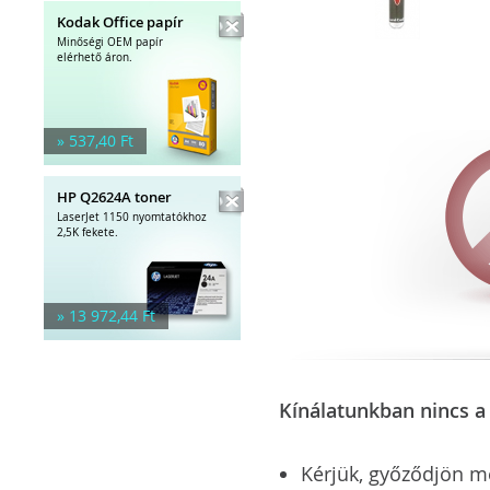
Kodak Office papír
Minőségi OEM papír
elérhető áron.
» 537,40 Ft
HP Q2624A toner
LaserJet 1150 nyomtatókhoz
2,5K fekete.
» 13 972,44 Ft
Kínálatunkban nincs a 
Kérjük, győződjön meg