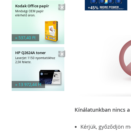
Kodak Office papír
Minőségi OEM papír
elérhető áron.
» 537,40 Ft
HP Q2624A toner
LaserJet 1150 nyomtatókhoz
2,5K fekete.
» 13 972,44 Ft
Kínálatunkban nincs a 
Kérjük, győződjön meg