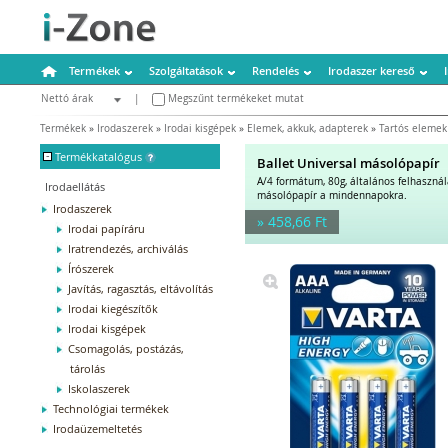
Termékek
Szolgáltatások
Rendelés
Irodaszer kereső
Nettó árak
|
Megszűnt termékeket mutat
Bruttó árak
Termékek
»
Irodaszerek
»
Irodai kisgépek
»
Elemek, akkuk, adapterek
»
Tartós elemek
-
Termékkatalógus
Ballet Universal másolópapír
A/4 formátum, 80g, általános felhaszná
Irodaellátás
másolópapír a mindennapokra.
Irodaszerek
» 458,66 Ft
Irodai papíráru
Iratrendezés, archiválás
Írószerek
Javítás, ragasztás, eltávolítás
Irodai kiegészítők
Irodai kisgépek
Csomagolás, postázás,
tárolás
Iskolaszerek
Technológiai termékek
Irodaüzemeltetés