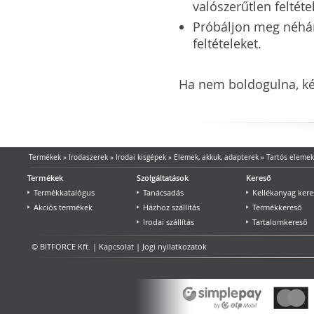
valószerűtlen feltéte
Próbáljon meg néhány 
feltételeket.
Ha nem boldogulna, kér
Termékek
»
Irodaszerek
»
Irodai kisgépek
»
Elemek, akkuk, adapterek
»
Tartós elemek
Termékek
Szolgáltatások
Kereső
Termékkatalógus
Tanácsadás
Kellékanyag kere
Akciós termékek
Házhoz szállítás
Termékkereső
Irodai szállítás
Tartalomkereső
© BITFORCE Kft. |
Kapcsolat
|
Jogi nyilatkozatok